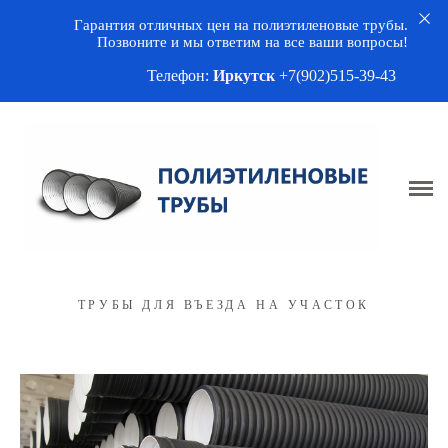
Гарантия отличных цен на полиэтиленовые трубы.
О нас
Позвоните и мы ответим на все ваши вопросы!
Телефон:
Иркутск
+7(902
)5
15-39-43
Трубы
Водоснабжение
Канализация
Дренаж
Кабельные сети
Обсадные НПВХ
Трубы для въезда на участок
ТРУБЫ ДЛЯ ВЪЕЗДА НА УЧАСТОК
Фитинги
Арматура
ППУ изоляция