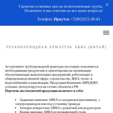
Гарантия отличных цен на полиэтиленовые трубы.
О нас
Позвоните и мы ответим на все ваши вопросы!
Телефон:
Иркутск
+7(902
)5
15-39-43
Трубы
Фитинги
Арматура
ТРУБОПРОВОДНАЯ АРМАТУРА ABRA (КИТАЙ)
Трубопроводная арматура ABRA (Китай)
ППУ изоляция
Ассортимент трубопроводной арматуры постоянно пополняется
необходимыми продуктами и ориентирован на организации
обеспечивающие комплектацию предприятий, работающих в
Портфолио
общепроизводственной сфере, строительстве, ЖКХ, тепло- и
водоснабжении и канализации. Продукция Компании АБРАДОКС
успешно эксплуатируется на сотнях объектов в РФ.
Контакты
Перечень поставляемой продукции включает в себя:
Задвижки клиновые ABRA со штурвалом (маховиком) , с
электроприводом или под установку привода
Затворы поворотные ABRA с рукояткой или редуктором
Краны шаровые ABRA из нержавеющей стали