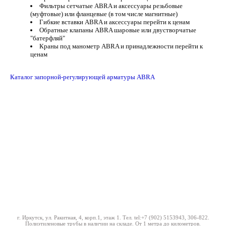
Фильтры сетчатые ABRA и аксессуары резьбовые
(муфтовые) или фланцевые (в том числе магнитные)
Гибкие вставки ABRA и аксессуары перейти к ценам
Обратные клапаны ABRA шаровые или двустворчатые
"батерфляй"
Краны под манометр ABRA и принадлежности перейти к
ценам
Каталог запорной-регулирующей арматуры ABRA
г. Иркутск, ул. Ракитная, 4, корп.1, этаж 1. Тел.
tel:+7 (902) 5153943
, 306-822.
Полиэтиленовые трубы в наличии на складе. От 1 метра до километров.